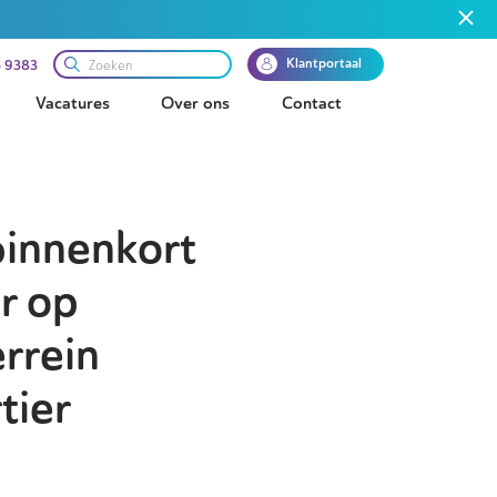
Klantportaal
 9383
Vacatures
Over ons
Contact
binnenkort
r op
rrein
tier