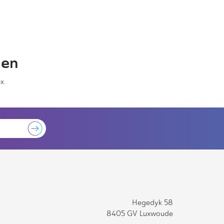
gen
x.
Hegedyk 58
8405 GV Luxwoude