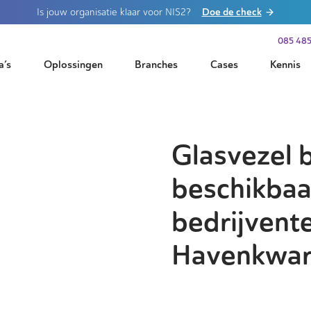
Doe de check
Is jouw organisatie klaar voor NIS2?
085 485
a’s
Oplossingen
Branches
Cases
Kennis
Glasvezel 
beschikbaa
bedrijvente
Havenkwar