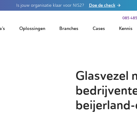
Doe de check
Is jouw organisatie klaar voor NIS2?
085 485
a’s
Oplossingen
Branches
Cases
Kennis
Glasvezel 
bedrijvent
beijerland-