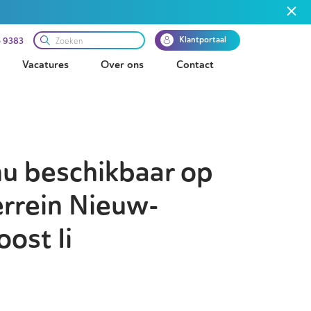
Klantportaal
 9383
Vacatures
Over ons
Contact
nu beschikbaar op
errein Nieuw-
oost Ii