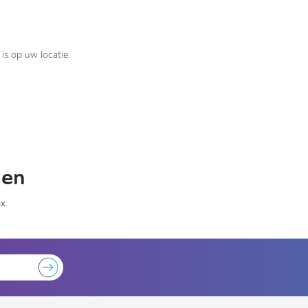
is op uw locatie.
gen
x.