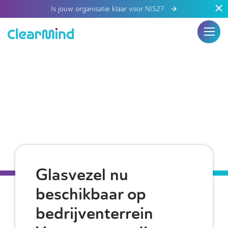
Is jouw organisatie klaar voor NIS2?
Glasvezel nu
beschikbaar op
bedrijventerrein