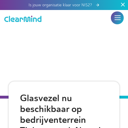
Is jouw organisatie klaar voor NIS2?
Glasvezel nu
beschikbaar op
bedrijventerrein