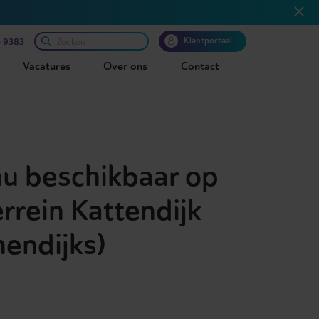
Klantportaal
 9383
Vacatures
Over ons
Contact
nu beschikbaar op
rrein Kattendijk
nendijks)