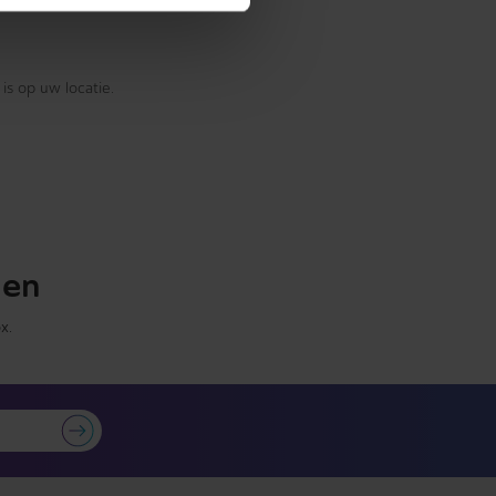
is op uw locatie.
gen
x.