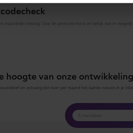
tcodecheck
vast maandelijks bedrag. Doe de postcodecheck en bekijk wat er mogelijk 
 de hoogte van onze ontwikkelin
 nieuwsbrief en ontvang één keer per maand het laatste nieuws in je inbo