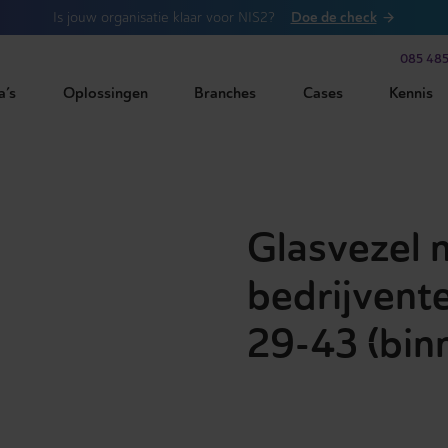
Doe de check
Is jouw organisatie klaar voor NIS2?
085 485
a’s
Oplossingen
Branches
Cases
Kennis
Glasvezel 
bedrijvente
29-43 (bin