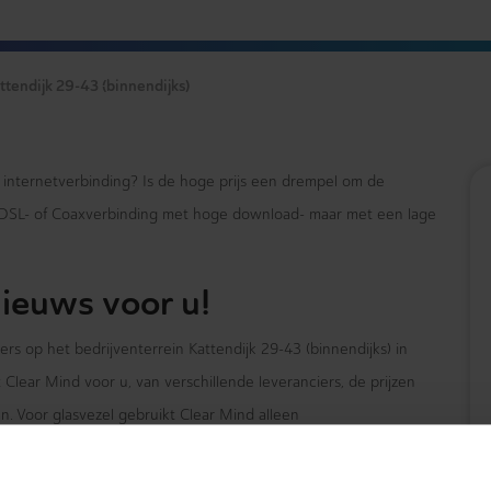
ttendijk 29-43 (binnendijks)
e internetverbinding? Is de hoge prijs een drempel om de
xDSL- of Coaxverbinding met hoge download- maar met een lage
ieuws voor u!
rs op het bedrijventerrein Kattendijk 29-43 (binnendijks) in
lear Mind voor u, van verschillende leveranciers, de prijzen
. Voor glasvezel gebruikt Clear Mind alleen
-Vodafone en Delta Fiber. Maar daar houdt het niet op! Wij
onie en mobiele telefonie)
van uw organisatie.