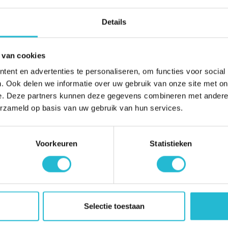
r een passend glasvezel
Details
 van cookies
st 1 Gbps up- en download realiseren.
ent en advertenties te personaliseren, om functies voor social
. Ook delen we informatie over uw gebruik van onze site met on
ies beschikbaar; meerdere IP-adressen, extra VLAN-
e. Deze partners kunnen deze gegevens combineren met andere i
n we voor iedere ondernemer, groot én klein, een passend
erzameld op basis van uw gebruik van hun services.
ekijk wat de mogelijkheden zijn voor uw bedrijf. Liever
Voorkeuren
Statistieken
ratis online afspraak
laat een bericht achter via het
in of
ct met u op.
Selectie toestaan