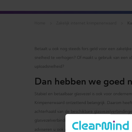
>
>
Ka
Home
Zakelijk internet krimpenerwaard
Betaalt u ook nog steeds fors geld voor een zakelijk
snelheid te verhogen? Of maakt u gebruik van een 
uploadsnelheid?
Dan hebben we goed n
Stabiel en betaalbaar glasvezel is ook voor onderneme
Krimpenerwaard ontzettend belangrijk. Daarom heeft C
achterhaald van de beschikbare glasvezelverbindingen
glasvezelverbindingen van A-merken zoals KPN, Ziggo
(vaste telef
adviseren u ook over de bereikbaarheid