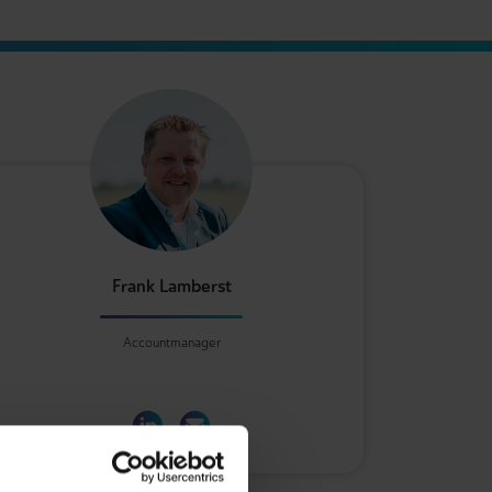
Frank Lamberst
Accountmanager