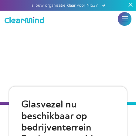
Is jouw organisatie klaar voor NIS2?
Glasvezel nu
beschikbaar op
bedrijventerrein