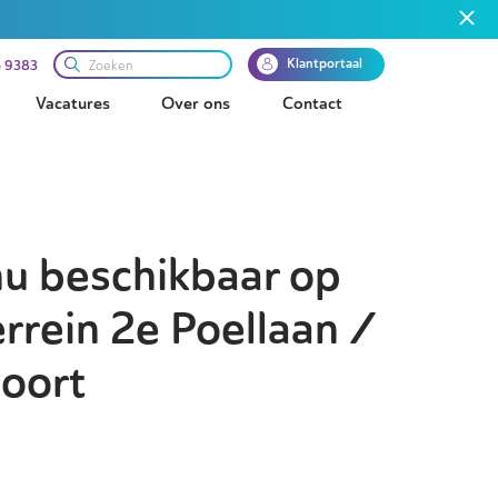
Klantportaal
 9383
Vacatures
Over ons
Contact
nu beschikbaar op
rrein 2e Poellaan /
oort