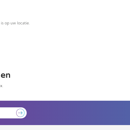
is op uw locatie.
gen
x.