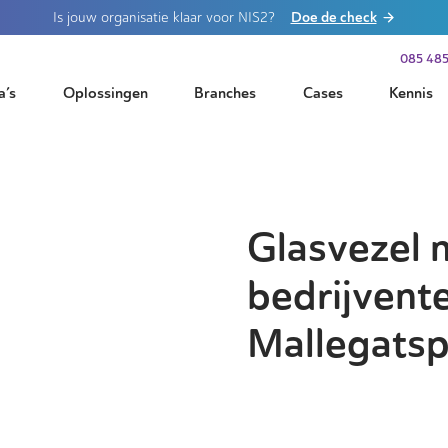
Doe de check
Is jouw organisatie klaar voor NIS2?
085 485
a’s
Oplossingen
Branches
Cases
Kennis
Glasvezel 
bedrijvente
Mallegatsp