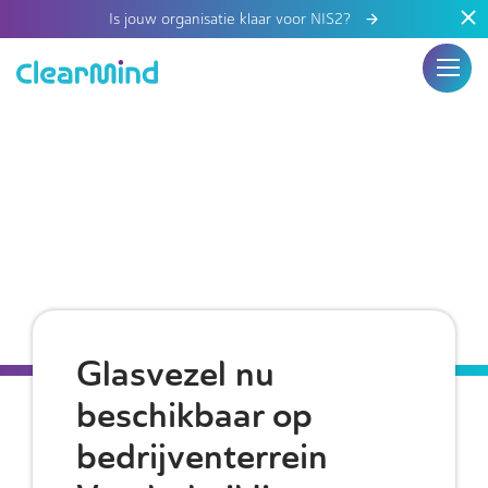
Is jouw organisatie klaar voor NIS2?
Glasvezel nu
beschikbaar op
bedrijventerrein