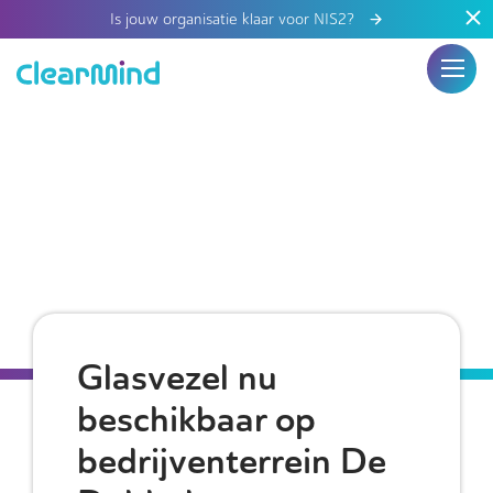
Is jouw organisatie klaar voor NIS2?
Glasvezel nu
beschikbaar op
bedrijventerrein De