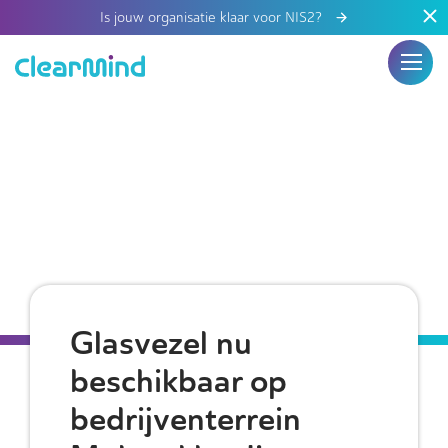
Is jouw organisatie klaar voor NIS2?
Glasvezel nu
beschikbaar op
bedrijventerrein