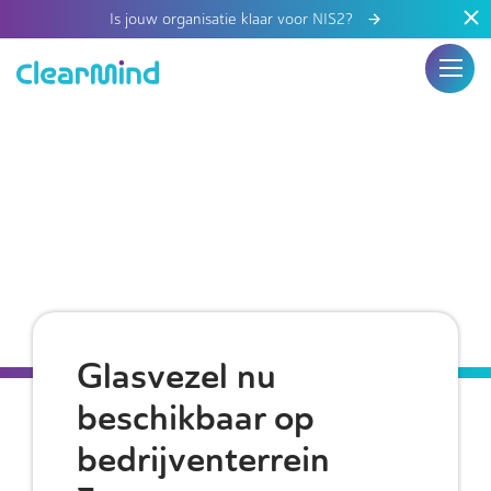
Is jouw organisatie klaar voor NIS2?
Glasvezel nu
beschikbaar op
bedrijventerrein