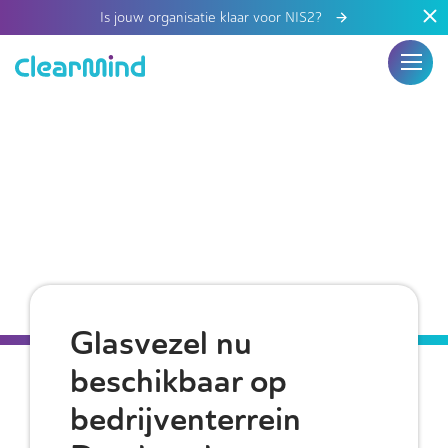
Is jouw organisatie klaar voor NIS2?
Glasvezel nu
beschikbaar op
bedrijventerrein