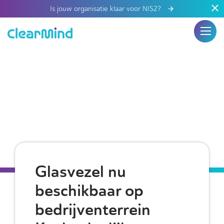
Is jouw organisatie klaar voor NIS2?
Glasvezel nu
beschikbaar op
bedrijventerrein