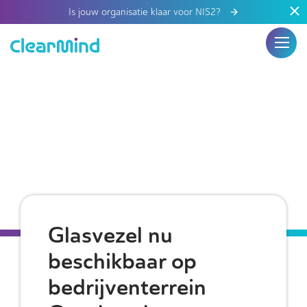
Is jouw organisatie klaar voor NIS2?
Glasvezel nu
beschikbaar op
bedrijventerrein