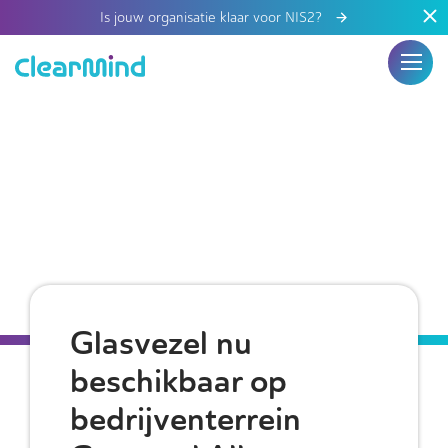
Is jouw organisatie klaar voor NIS2?
Glasvezel nu
beschikbaar op
bedrijventerrein