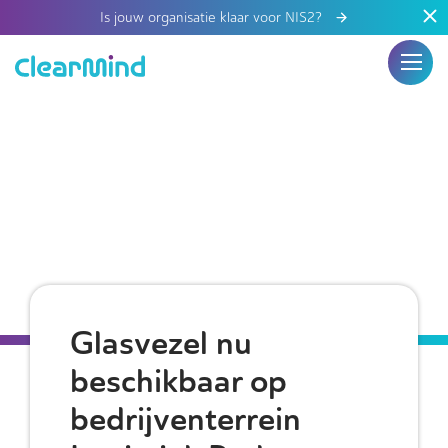
Is jouw organisatie klaar voor NIS2?
Glasvezel nu
beschikbaar op
bedrijventerrein