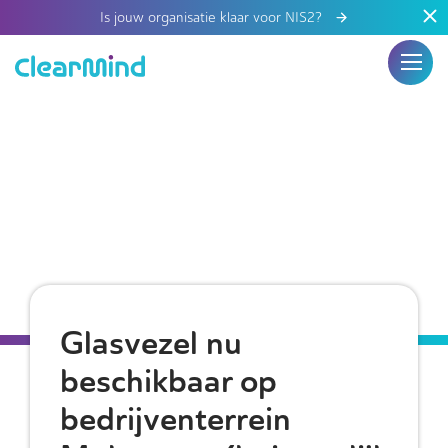
Is jouw organisatie klaar voor NIS2?
Glasvezel nu
beschikbaar op
bedrijventerrein