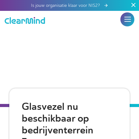
Is jouw organisatie klaar voor NIS2?
Glasvezel nu
beschikbaar op
bedrijventerrein