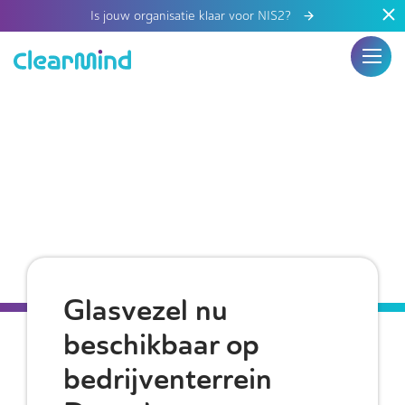
Is jouw organisatie klaar voor NIS2?
Glasvezel nu
beschikbaar op
bedrijventerrein