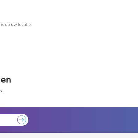
is op uw locatie.
gen
x.