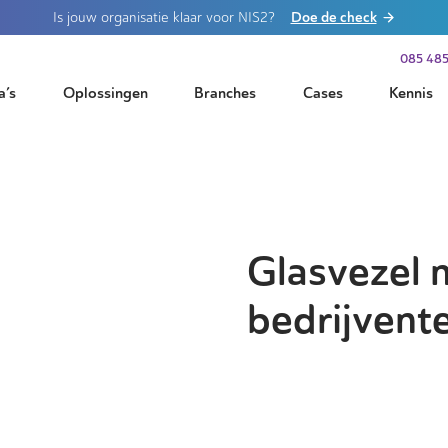
Doe de check
Is jouw organisatie klaar voor NIS2?
085 485
a’s
Oplossingen
Branches
Cases
Kennis
Glasvezel 
bedrijvente