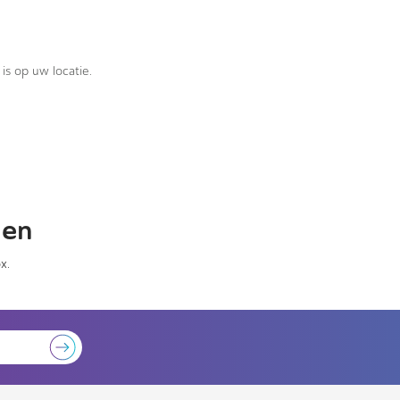
is op uw locatie.
gen
x.