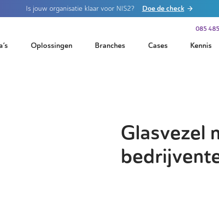
Doe de check
Is jouw organisatie klaar voor NIS2?
085 485
a’s
Oplossingen
Branches
Cases
Kennis
Glasvezel 
bedrijvente