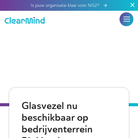
Is jouw organisatie klaar voor NIS2?
Glasvezel nu
beschikbaar op
bedrijventerrein