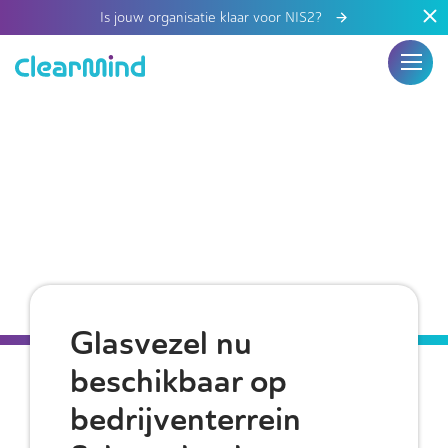
Is jouw organisatie klaar voor NIS2?
Glasvezel nu
beschikbaar op
bedrijventerrein