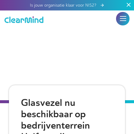
Is jouw organisatie klaar voor NIS2?
Glasvezel nu
beschikbaar op
bedrijventerrein