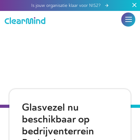
Is jouw organisatie klaar voor NIS2?
Glasvezel nu
beschikbaar op
bedrijventerrein