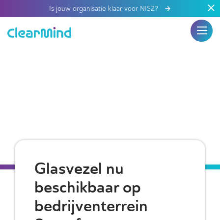
Is jouw organisatie klaar voor NIS2?
Glasvezel nu
beschikbaar op
bedrijventerrein