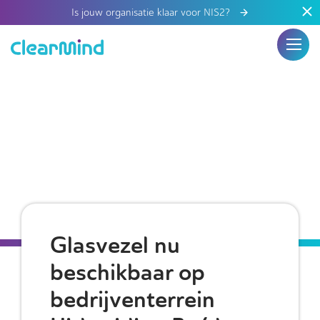
Is jouw organisatie klaar voor NIS2?
Glasvezel nu
beschikbaar op
bedrijventerrein