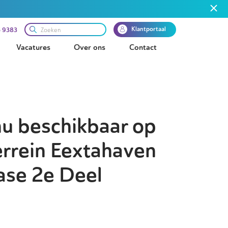
Klantportaal
 9383
Vacatures
Over ons
Contact
nu beschikbaar op
errein Eextahaven
Fase 2e Deel