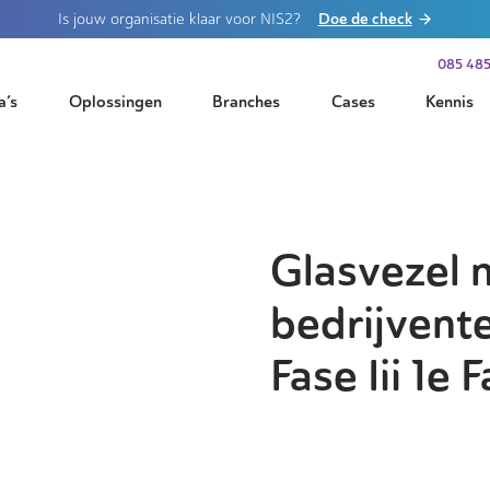
Doe de check
Is jouw organisatie klaar voor NIS2?
085 485
a’s
Oplossingen
Branches
Cases
Kennis
Glasvezel 
bedrijvent
Fase Iii 1e 