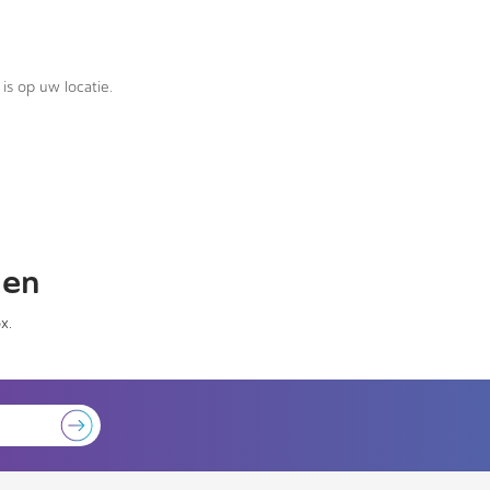
is op uw locatie.
gen
x.