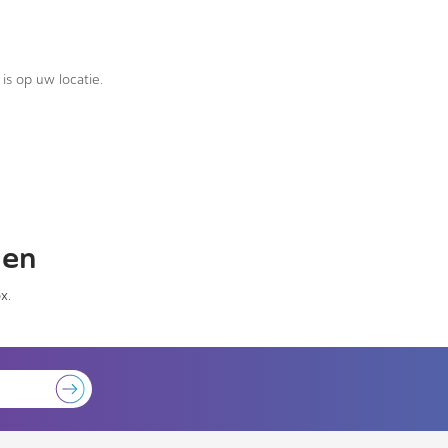
is op uw locatie.
gen
x.