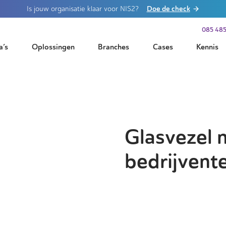
Doe de check
Is jouw organisatie klaar voor NIS2?
085 485
a’s
Oplossingen
Branches
Cases
Kennis
Glasvezel 
bedrijvent