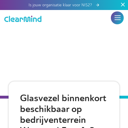
Is jouw organisatie klaar voor NIS2?
Glasvezel binnenkort
beschikbaar op
bedrijventerrein