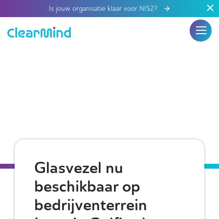
Is jouw organisatie klaar voor NIS2?
Glasvezel nu
beschikbaar op
bedrijventerrein