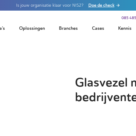
Doe de check
Is jouw organisatie klaar voor NIS2?
085 485
a’s
Oplossingen
Branches
Cases
Kennis
Glasvezel 
bedrijvent