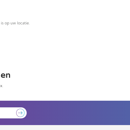
is op uw locatie.
gen
x.