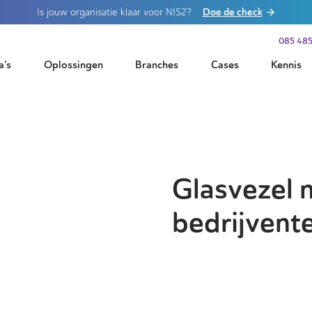
Doe de check
Is jouw organisatie klaar voor NIS2?
085 485
a’s
Oplossingen
Branches
Cases
Kennis
Glasvezel 
bedrijvente