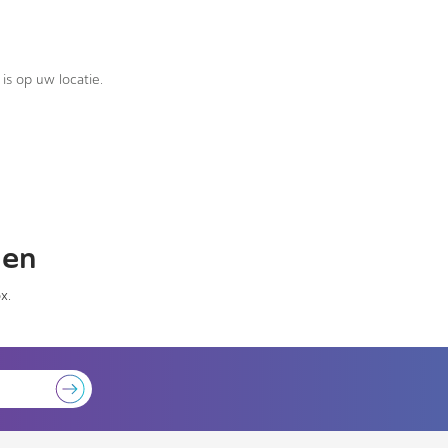
is op uw locatie.
gen
x.