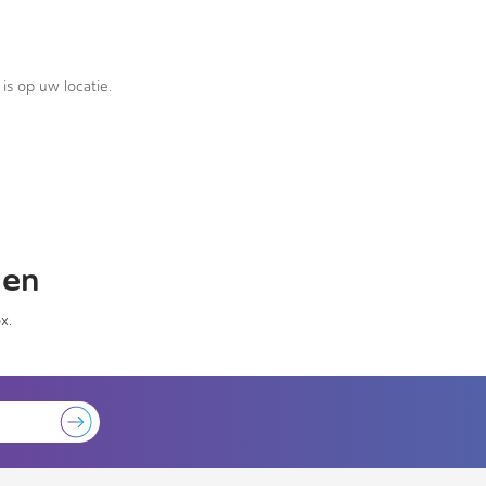
is op uw locatie.
gen
x.