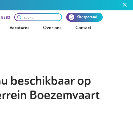
Klantportaal
 9383
Vacatures
Over ons
Contact
nu beschikbaar op
errein Boezemvaart