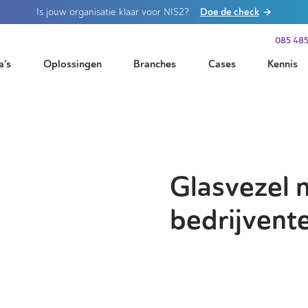
Doe de check
Is jouw organisatie klaar voor NIS2?
085 485
a’s
Oplossingen
Branches
Cases
Kennis
Glasvezel 
bedrijvent