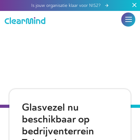
Is jouw organisatie klaar voor NIS2?
Glasvezel nu
beschikbaar op
bedrijventerrein