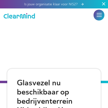
Is jouw organisatie klaar voor NIS2?
Glasvezel nu
beschikbaar op
bedrijventerrein