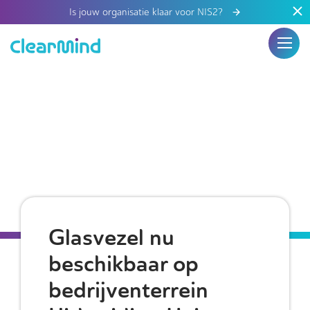
Is jouw organisatie klaar voor NIS2?
Glasvezel nu
beschikbaar op
bedrijventerrein