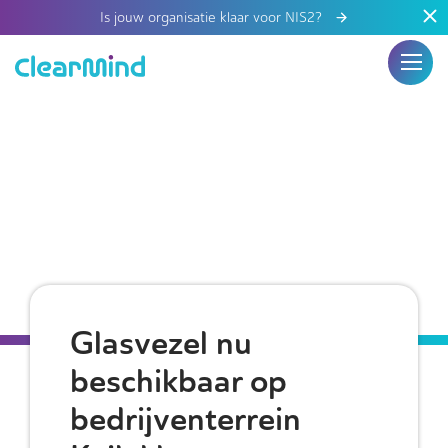
Is jouw organisatie klaar voor NIS2?
Glasvezel nu
beschikbaar op
bedrijventerrein