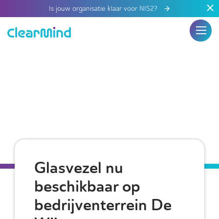
Is jouw organisatie klaar voor NIS2?
Glasvezel nu
beschikbaar op
bedrijventerrein De