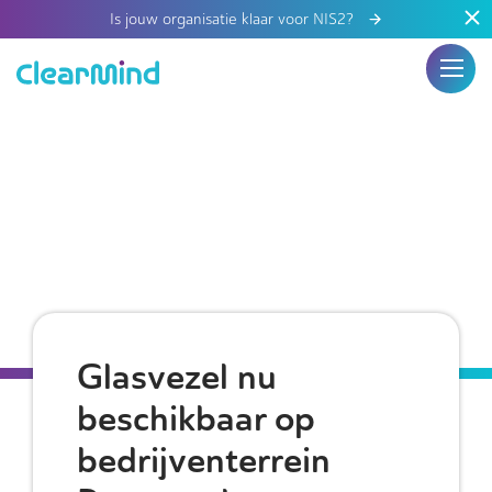
Is jouw organisatie klaar voor NIS2?
Glasvezel nu
beschikbaar op
bedrijventerrein