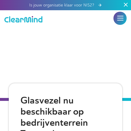
Is jouw organisatie klaar voor NIS2?
Glasvezel nu
beschikbaar op
bedrijventerrein