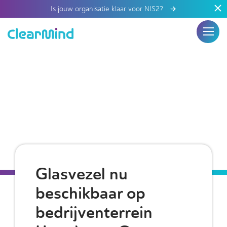
Is jouw organisatie klaar voor NIS2?
Glasvezel nu
beschikbaar op
bedrijventerrein