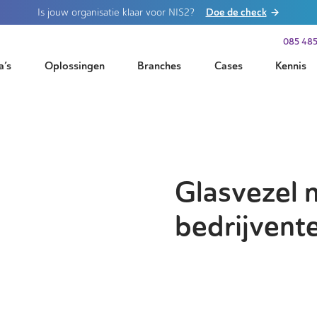
Doe de check
Is jouw organisatie klaar voor NIS2?
085 485
a’s
Oplossingen
Branches
Cases
Kennis
Glasvezel 
bedrijvent