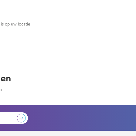
is op uw locatie.
gen
x.