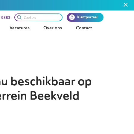
Klantportaal
 9383
Vacatures
Over ons
Contact
nu beschikbaar op
errein Beekveld