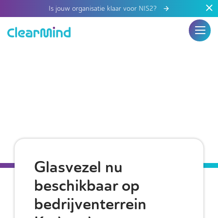
Is jouw organisatie klaar voor NIS2?
Glasvezel nu
beschikbaar op
bedrijventerrein