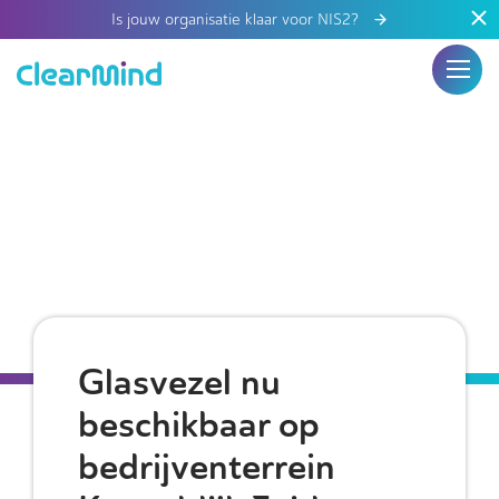
Is jouw organisatie klaar voor NIS2?
Glasvezel nu
beschikbaar op
bedrijventerrein