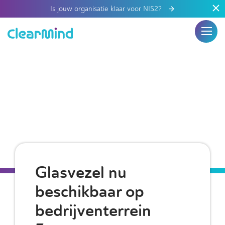
Is jouw organisatie klaar voor NIS2?
Glasvezel nu
beschikbaar op
bedrijventerrein