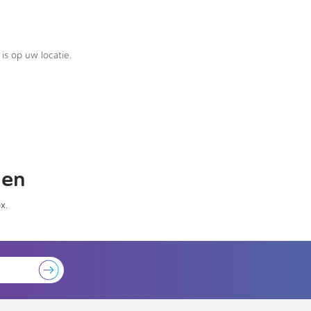
is op uw locatie.
gen
x.