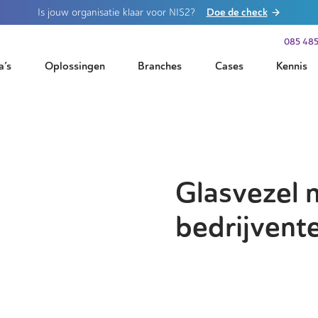
Doe de check
Is jouw organisatie klaar voor NIS2?
085 485
a’s
Oplossingen
Branches
Cases
Kennis
Glasvezel 
bedrijvent