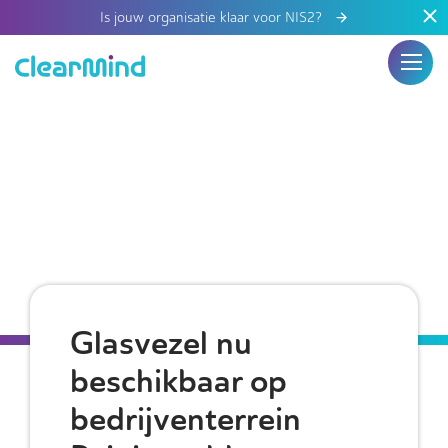
Is jouw organisatie klaar voor NIS2?
Glasvezel nu
beschikbaar op
bedrijventerrein