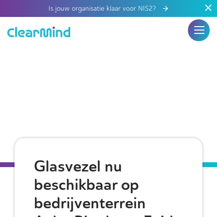
Is jouw organisatie klaar voor NIS2?
Glasvezel nu
beschikbaar op
bedrijventerrein