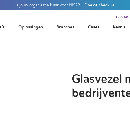
Doe de check
Is jouw organisatie klaar voor NIS2?
085 485
a’s
Oplossingen
Branches
Cases
Kennis
Glasvezel 
bedrijvent