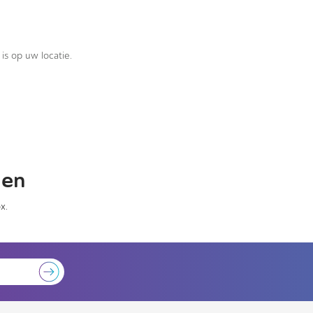
is op uw locatie.
gen
x.